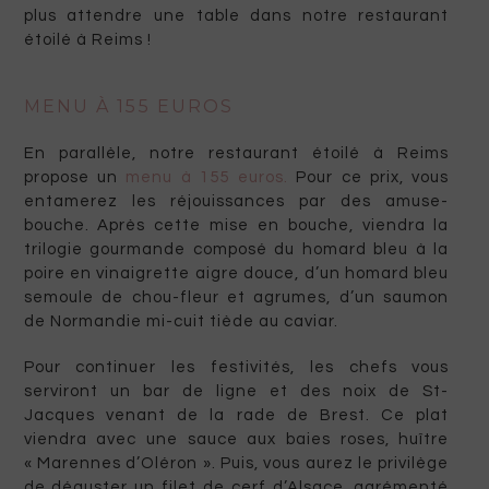
plus attendre une table dans notre restaurant
étoilé à Reims !
MENU À 155 EUROS
En parallèle, notre restaurant étoilé à Reims
propose un
menu à 155 euros
.
Pour ce prix, vous
entamerez les réjouissances par des amuse-
bouche. Après cette mise en bouche, viendra la
trilogie gourmande composé du homard bleu à la
poire en vinaigrette aigre douce, d’un homard bleu
semoule de chou-fleur et agrumes, d’un saumon
de Normandie mi-cuit tiède au caviar.
Pour continuer les festivités, les chefs vous
serviront un bar de ligne et des noix de St-
Jacques venant de la rade de Brest. Ce plat
viendra avec une sauce aux baies roses, huître
« Marennes d’Oléron ». Puis, vous aurez le privilège
de déguster un filet de cerf d’Alsace, agrémenté