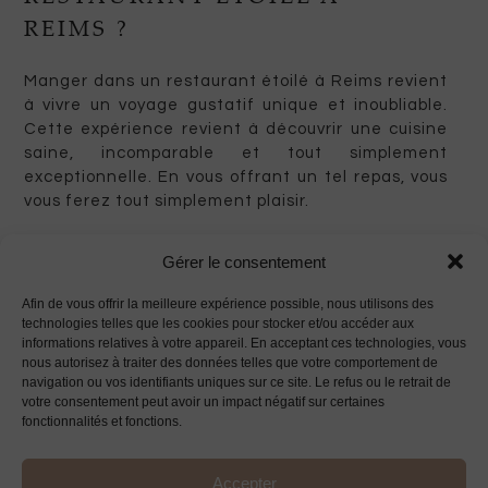
REIMS ?
Manger dans un restaurant étoilé à Reims revient
à vivre un voyage gustatif unique et inoubliable.
Cette expérience revient à découvrir une cuisine
saine, incomparable et tout simplement
exceptionnelle. En vous offrant un tel repas, vous
vous ferez tout simplement plaisir.
Gérer le consentement
UNE CUISINE D’EXCEPTION
Afin de vous offrir la meilleure expérience possible, nous utilisons des
La cuisine servie dans un restaurant étoilé à
technologies telles que les cookies pour stocker et/ou accéder aux
Reims s’avère bien différente de celle proposée
informations relatives à votre appareil. En acceptant ces technologies, vous
dans un établissement classique. En réalité,
nous autorisez à traiter des données telles que votre comportement de
navigation ou vos identifiants uniques sur ce site. Le refus ou le retrait de
chaque
restaurant gastronomique
rémois
possède
votre consentement peut avoir un impact négatif sur certaines
sa propre signature. Toutefois, tous les
fonctionnalités et fonctions.
restaurants étoilés partagent un point commun :
proposer aux clients une cuisine d’exception, qui
Accepter
harmonise avec une grande délicatesse les