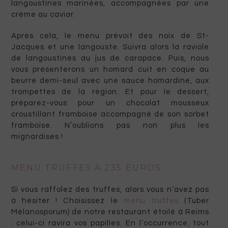
langoustines marinées, accompagnées par une
crème au caviar.
Après cela, le menu prévoit des noix de St-
Jacques et une langouste. Suivra alors la raviole
de langoustines au jus de carapace. Puis, nous
vous présenterons un homard cuit en coque au
beurre demi-seul avec une sauce homardine, aux
trompettes de la région. Et pour le dessert,
préparez-vous pour un chocolat mousseux
croustillant framboise accompagné de son sorbet
framboise. N’oublions pas non plus les
mignardises !
MENU TRUFFES À 235 EUROS
Si vous raffolez des truffes, alors vous n’avez pas
à hésiter ! Choisissez le
menu truffes
(Tuber
Mélanosporum) de notre restaurant étoilé à Reims
: celui-ci ravira vos papilles. En l’occurrence, tout