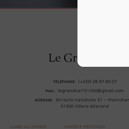
Le Grand Cerf
: (+33)3 26 97 60 07
TÉLÉPHONE
: legrandcerf51500@gmail.com
MAIL
: 50 route nationale 51 – Montche
ADRESSE
51500 Villers-Allerand
LUNDI AU SAMEDI
MARDI & MERCREDI