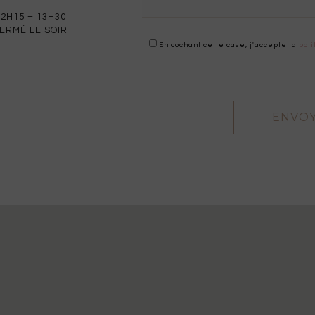
12H15 – 13H30
ERMÉ LE SOIR
En cochant cette case, j'accepte la
poli