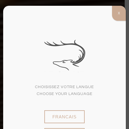
X
(+33)3 26 97 60 07
MENU
CHOISISSEZ VOTRE LANGUE
CHOOSE YOUR LANGUAGE
FRANCAIS