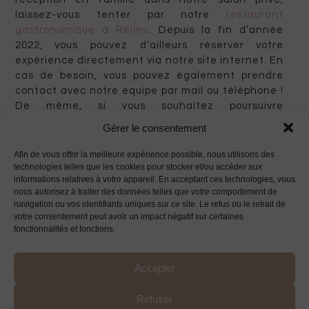
laissez-vous tenter par notre
restaurant
gastronomique à Reims
. Depuis la fin d’année
2022, vous pouvez d’ailleurs réserver votre
expérience directement via notre site internet. En
cas de besoin, vous pouvez également prendre
contact avec notre équipe par mail ou téléphone !
De même, si vous souhaitez poursuivre
l’expérience du Grand Cerf chez vous, nous
Gérer le consentement
proposons des
plats gastronomiques à emporter
sur le secteur de Reims et Epernay
.
Afin de vous offrir la meilleure expérience possible, nous utilisons des
technologies telles que les cookies pour stocker et/ou accéder aux
informations relatives à votre appareil. En acceptant ces technologies, vous
nous autorisez à traiter des données telles que votre comportement de
Découvrir d'autres
navigation ou vos identifiants uniques sur ce site. Le refus ou le retrait de
votre consentement peut avoir un impact négatif sur certaines
fonctionnalités et fonctions.
saveurs
Accepter
Refuser